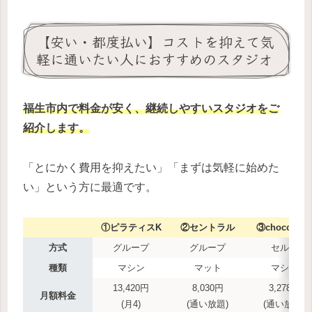
【安い・都度払い】コストを抑えて気
軽に通いたい人におすすめのスタジオ
福生市内
で料金が安く、継続しやすいスタジオをご
紹介します。
「とにかく費用を抑えたい」「まずは気軽に始めた
い」という方に最適です。
①ピラティスK
②セントラル
③choco ZA
方式
グループ
グループ
セルフ
種類
マシン
マット
マシン
13,420円
8,030円
3,278円
月額料金
(月4)
(通い放題)
(通い放題)