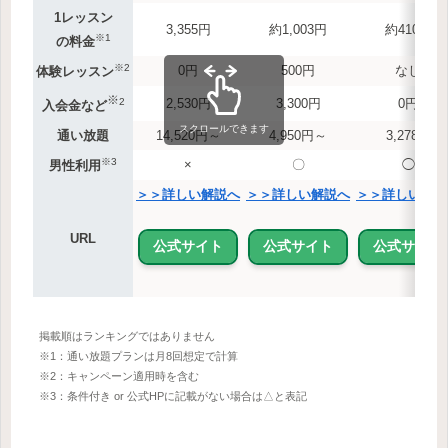
1レッスン
3,355円
約1,003円
約410円
※1
の料金
※2
0円
500円
なし
体験レッスン
※
2
2,530円
3,300円
0円
入会金など
スクロールできます
通い放題
14,520円～
4,950円～
3,278円
※3
×
〇
◯
男性利用
＞＞詳しい解説へ
＞＞詳しい解説へ
＞＞詳しい解説
URL
公式サイト
公式サイト
公式サイト
掲載順はランキングではありません
※1：通い放題プランは月8回想定で計算
※2：キャンペーン適用時を含む
※3：条件付き or 公式HPに記載がない場合は△と表記