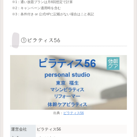
※1：通い放題プランは月8回想定で計算
※2：キャンペーン適用時を含む
※3：条件付き or 公式HPに記載がない場合は△と表記
①ピラティス56
出典：
ピラティス56
運営会社
ピラティス56