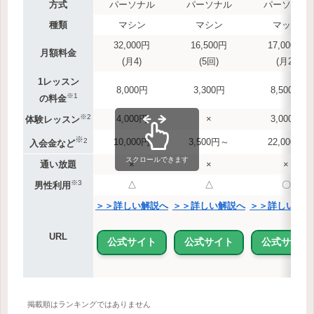
方式
パーソナル
パーソナル
パーソナル
種類
マシン
マシン
マット
32,000円
16,500円
17,000円
月額料金
(月4)
(5回)
(月2)
1レッスン
8,000円
3,300円
8,500円
※1
の料金
※2
4,000円
×
3,000円
体験レッスン
※
2
10,000円
3,500円～
22,000円
入会金など
スクロールできます
通い放題
×
×
×
※3
△
△
〇
男性利用
＞＞詳しい解説へ
＞＞詳しい解説へ
＞＞詳しい解説
URL
公式サイト
公式サイト
公式サイト
掲載順はランキングではありません