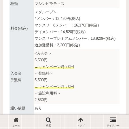
種類
マシンピラティス
＜グループ＞
4メンバー：13,420円(税込)
マンスリー8メンバー：16,170円(税込)
料金(税込)
デイメンバー：14,520円(税込)
マンスリープレミアムメンバー：18,920円(税込)
追加受講料：2,200円(税込)
<入会金＞
5,500円
→キャンペーン時：0円
入会金
＜登録料＞
手数料
5,500円
→キャンペーン時：0円
＜施設利用料＞
2,530円
通い放題
あり
男性利用
不可
体験レッスン
0円
ホーム
検索
トップ
サイドバー