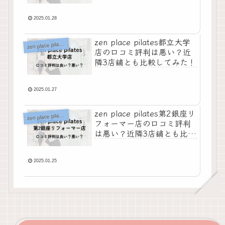
2025.01.28
zen place pilates都立大学
z
en place pilates
店の口コミ評判は悪い？近
隣3店舗とも比較してみた！
2025.01.27
zen place pilates第2銀座リ
z
en place pilates
フォーマー店の口コミ評判
は悪い？近隣3店舗とも比較
してみた！
2025.01.25