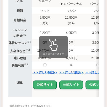
方式
グループ
セミパーソナル
パーソナル
種類
マット
マシン
マシン
8,800円
19,800円
12,100円
月額料金
(月4)
(月4)
(月4)
1レッスン
2,200円
4,950円
3,025円
※1
の料金
※2
0円
0円
3,300円
体験レッスン
※
2
19,470円～
0円
11,000円
入会金など
スクロールできます
通い放題
9,900円～
37,500円
21,780円
※3
◯
×
〇
男性利用
＞＞詳しい解説へ
＞＞詳しい解説へ
＞＞詳しい解説
URL
公式サイト
公式サイト
公式サイト
掲載順はランキングではありません