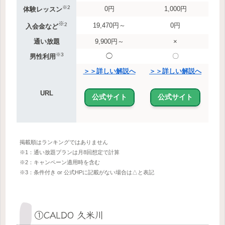
※2
0円
1,000円
体験レッスン
※
2
19,470円～
0円
入会金など
通い放題
9,900円～
×
※3
◯
〇
男性利用
＞＞詳しい解説へ
＞＞詳しい解説へ
URL
公式サイト
公式サイト
掲載順はランキングではありません
※1：通い放題プランは月8回想定で計算
※2：キャンペーン適用時を含む
※3：条件付き or 公式HPに記載がない場合は△と表記
①CALDO 久米川