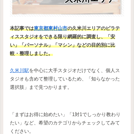
本記事では
東京都
東村山市
の久米川エリアのピラテ
ィススタジオ
を
できる限り網羅的に調査し、
「安
い」「パーソナル」「マシン」などの目的別に比
較・整理
しました。
久米川駅
を中心に大手スタジオだけでなく、個人ス
タジオも含めて整理しているため、「知らなかった
選択肢」まで見つかります。
「まずはお得に始めたい」「1対1でしっかり教わり
たい」など、希望のカテゴリからチェックしてみて
ください。