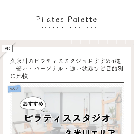
Pilates Palette
PR
久米川のピラティススタジオおすすめ4選
｜安い・パーソナル・通い放題など目的別
に比較
エリア