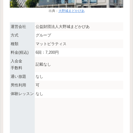
出典：
大野城まどかぴあ
運営会社
公益財団法人大野城まどかぴあ
方式
グループ
種類
マットピラティス
料金(税込)
6回：7,200円
入会金
記載なし
手数料
通い放題
なし
男性利用
可
体験レッスン
なし