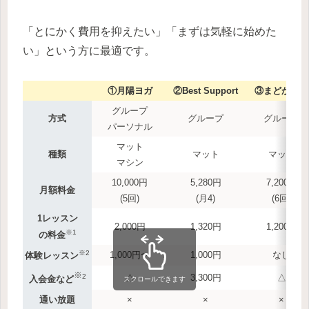
「とにかく費用を抑えたい」「まずは気軽に始めた
い」という方に最適です。
①月陽ヨガ
②Best Support
③まどかぴあ
グループ
方式
グループ
グループ
パーソナル
マット
種類
マット
マット
マシン
10,000円
5,280円
7,200円
月額料金
(5回)
(月4)
(6回)
1レッスン
2,000円
1,320円
1,200円
※1
の料金
※2
1,000円〜
1,000円
なし
体験レッスン
※
2
△
3,300円
△
入会金など
スクロールできます
通い放題
×
×
×