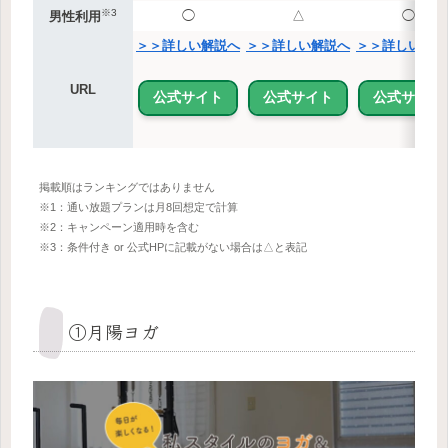
※3
◯
△
◯
男性利用
＞＞詳しい解説へ
＞＞詳しい解説へ
＞＞詳しい解説
URL
公式サイト
公式サイト
公式サイト
掲載順はランキングではありません
※1：通い放題プランは月8回想定で計算
※2：キャンペーン適用時を含む
※3：条件付き or 公式HPに記載がない場合は△と表記
①月陽ヨガ