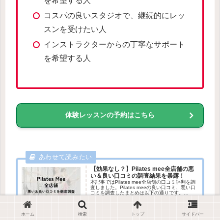
を希望する人
コスパの良いスタジオで、継続的にレッ
スンを受けたい人
インストラクターからの丁寧なサポート
を希望する人
体験レッスンの予約はこちら
【効果なし？】Pilates mee全店舗の悪
い＆良い口コミの調査結果を暴露！
本記事ではPilates mee全店舗の口コミ評判を調
査しました。Pilates meeの良い口コミ、悪い口
コミを調査したまとめは以下の通りです。
Pilates meeの口コミ評判まとめ良い口コミ評
判・インストラクターの指導が丁寧でわかりや...
2025.06.16
xs314030.xsrv.jp
ホーム
検索
トップ
サイドバー