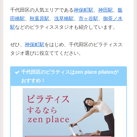
千代田区の人気エリアである
神保町駅
、
神田駅
、
飯
田橋駅
、
秋葉原駅
、
浅草橋駅
、
市ヶ谷駅
、
御茶ノ水
駅
などのピラティススタジオも紹介しています。
ぜひ、
神保町駅
をはじめ、千代田区のピラティスス
タジオ選びに役立ててください。
千代田区のピラティスはzen place pilatesが
おすすめ！