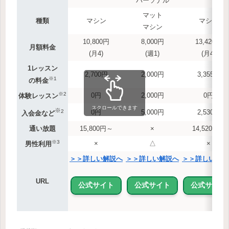
パーソナル
マット
種類
マシン
マシン
マシン
10,800円
8,000円
13,420円
月額料金
(月4)
(週1)
(月4)
1レッスン
2,700円
2,000円
3,355円
※1
の料金
※2
0円
2,000円
0円
体験レッスン
スクロールできます
※
2
0円
5,000円
2,530円
入会金など
通い放題
15,800円～
×
14,520円～
※3
×
△
×
男性利用
＞＞詳しい解説へ
＞＞詳しい解説へ
＞＞詳しい解説
URL
公式サイト
公式サイト
公式サイト