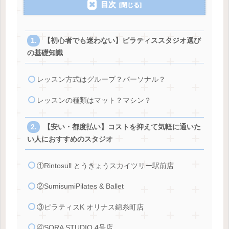
目次
【初心者でも迷わない】ピラティススタジオ選び
の基礎知識
レッスン方式はグループ？パーソナル？
レッスンの種類はマット？マシン？
【安い・都度払い】コストを抑えて気軽に通いた
い人におすすめのスタジオ
①Rintosull とうきょうスカイツリー駅前店
②SumisumiPilates & Ballet
③ピラティスK オリナス錦糸町店
④SORA STUDIO 4号店