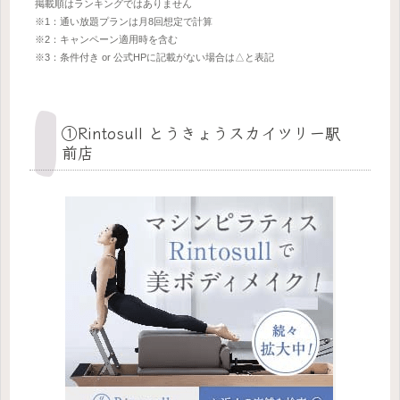
掲載順はランキングではありません
※1：通い放題プランは月8回想定で計算
※2：キャンペーン適用時を含む
※3：条件付き or 公式HPに記載がない場合は△と表記
①Rintosull とうきょうスカイツリー駅
前店