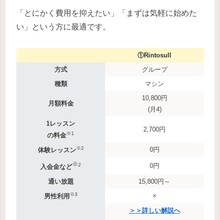
「とにかく費用を抑えたい」「まずは気軽に始めた
い」という方に最適です。
①Rintosull
方式
グループ
種類
マシン
10,800円
月額料金
(月4)
1レッスン
2,700円
※1
の料金
※2
0円
体験レッスン
※
2
0円
入会金など
通い放題
15,800円～
※3
×
男性利用
＞＞詳しい解説へ