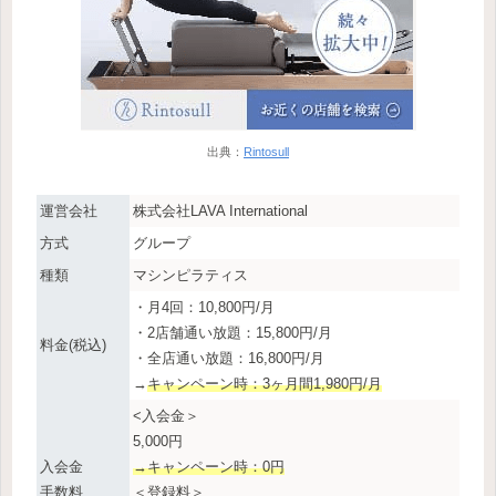
出典：
Rintosull
運営会社
株式会社LAVA International
方式
グループ
種類
マシンピラティス
・月4回：10,800円/月
・2店舗通い放題：15,800円/月
料金(税込)
・全店通い放題：16,800円/月
→
キャンペーン時：3ヶ月間1,980円/月
<入会金＞
5,000円
入会金
→キャンペーン時：0円
手数料
＜登録料＞