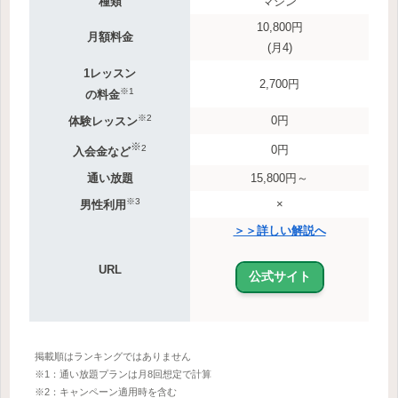
種類
マシン
10,800円
月額料金
(月4)
1レッスン
2,700円
※1
の料金
※2
0円
体験レッスン
※
2
0円
入会金など
通い放題
15,800円～
※3
×
男性利用
＞＞詳しい解説へ
URL
公式サイト
掲載順はランキングではありません
※1：通い放題プランは月8回想定で計算
※2：キャンペーン適用時を含む