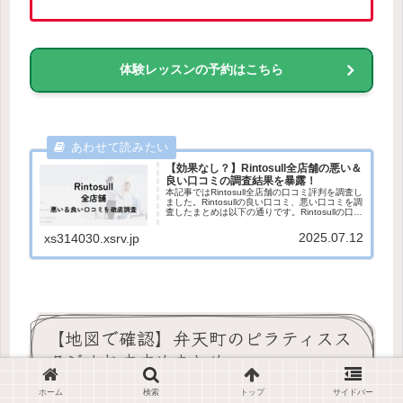
体験レッスンの予約はこちら
【効果なし？】Rintosull全店舗の悪い＆
良い口コミの調査結果を暴露！
本記事ではRintosull全店舗の口コミ評判を調査し
ました。Rintosullの良い口コミ、悪い口コミを調
査したまとめは以下の通りです。Rintosullの口コ
ミ評判まとめ良い口コミ評判・手ぶらで利用し
やすい・インストラクターの指導が丁寧...
2025.07.12
xs314030.xsrv.jp
【地図で確認】弁天町のピラティスス
タジオおすすめまとめ
ホーム
検索
トップ
サイドバー