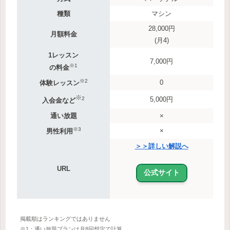
種類
マシン
28,000円
月額料金
(月4)
1レッスン
7,000円
※1
の料金
※2
0
体験レッスン
※
2
5,000円
入会金など
通い放題
×
※3
×
男性利用
＞＞詳しい解説へ
URL
公式サイト
掲載順はランキングではありません
※1：通い放題プランは月8回想定で計算