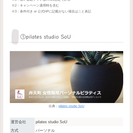
※2：キャンペーン適用時を含む
※3：条件付き or 公式HPに記載がない場合は△と表記
①pilates studio SoU
出典：
pilates studio SoU
運営会社
pilates studio SoU
方式
パーソナル