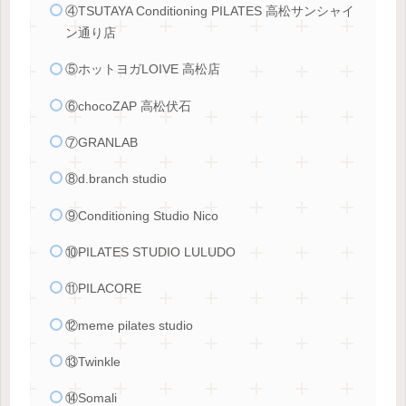
④TSUTAYA Conditioning PILATES 高松サンシャイ
ン通り店
⑤ホットヨガLOIVE 高松店
⑥chocoZAP 高松伏石
⑦GRANLAB
⑧d.branch studio
⑨Conditioning Studio Nico
⑩PILATES STUDIO LULUDO
⑪PILACORE
⑫meme pilates studio
⑬Twinkle
⑭Somali