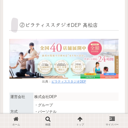
②ピラティススタジオDEP 高松店
出典：
ピラティススタジオDEP
運営会社
株式会社DEP
・グループ
方式
・パーソナル
・オンライン
ホーム
検索
トップ
サイドバー
・マットピラティス