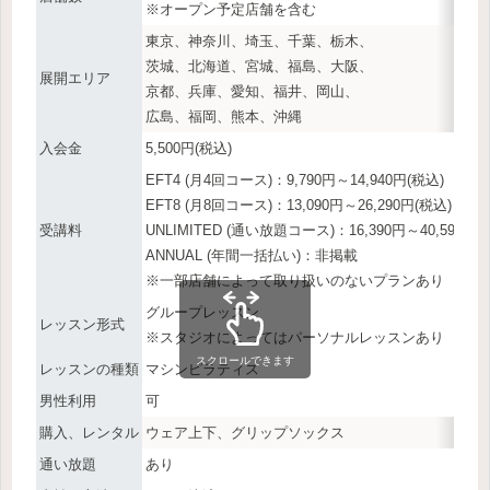
※オープン予定店舗を含む
東京、神奈川、埼玉、千葉、栃木、
茨城、北海道、宮城、福島、大阪、
展開エリア
京都、兵庫、愛知、福井、岡山、
広島、福岡、熊本、沖縄
入会金
5,500円(税込)
EFT4 (月4回コース)：9,790円～14,940円(税込)
EFT8 (月8回コース)：13,090円～26,290円(税込)
受講料
UNLIMITED (通い放題コース)：16,390円～40,590円(
ANNUAL (年間一括払い)：非掲載
※一部店舗によって取り扱いのないプランあり
グループレッスン
レッスン形式
※スタジオによってはパーソナルレッスンあり
スクロールできます
レッスンの種類
マシンピラティス
男性利用
可
購入、レンタル
ウェア上下、グリップソックス
通い放題
あり