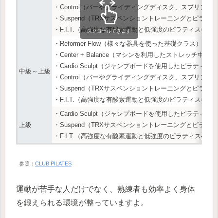
・Control（バーやグライディングディスク、スプリ
・Suspend（TRXサスペンショントレーニングとピラ
・F.I.T.（高強度な有酸素運動と低強度のピラティスベ
スクロールできます
・Reformer Flow（様々な器具を使った基礎クラス）
・Center + Balance（マシンを利用したストレッチ中心
・Cardio Sculpt（ジャンプボードを使用したピラテ
中級～上級
・Control（バーやグライディングディスク、スプリ
・Suspend（TRXサスペンショントレーニングとピラ
・F.I.T.（高強度な有酸素運動と低強度のピラティスベ
・Cardio Sculpt（ジャンプボードを使用したピラテ
上級
・Suspend（TRXサスペンショントレーニングとピラ
・F.I.T.（高強度な有酸素運動と低強度のピラティスベ
参照：
CLUB PILATES
運動が苦手な人だけでなく、熟練者も効率よく身体
を鍛えられる環境が整っていますよ。