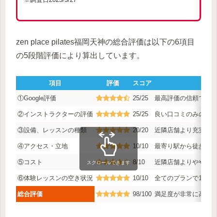
zen place pilates福岡天神の総合評価は以下の6項目
の5段階評価により算出しています。
項目
評価
スコア
①Google評価
25/25
最高評価の信頼でき
②インストラクターの評価
25/25
良い口コミのみの店
③設備、レッスンの種類
20/20
近隣店舗より充実し
④アクセス・立地
10/10
最寄り駅から徒歩5分
⑤コスト
8/10
近隣店舗よりややお
スクロールできます
⑥体験レッスンの空き状況
10/10
全てのプランで1週間
総合評価
98/100
満足度が非常に高く