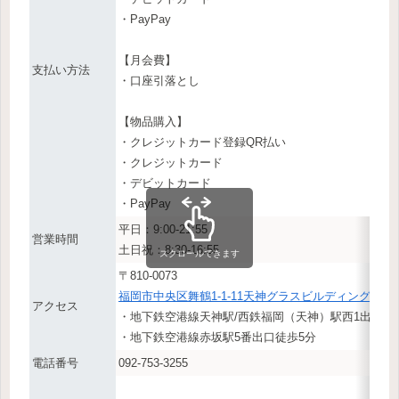
・PayPay
【月会費】
支払い方法
・口座引落とし
【物品購入】
・クレジットカード登録QR払い
・クレジットカード
・デビットカード
・PayPay
平日：9:00-21:55
営業時間
土日祝：8:30-16:55
スクロールできます
〒810-0073
福岡市中央区舞鶴1-1-11天神グラスビルディング9階
アクセス
・地下鉄空港線天神駅/西鉄福岡（天神）駅西1出口徒
・地下鉄空港線赤坂駅5番出口徒歩5分
電話番号
092-753-3255